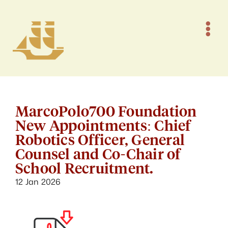
Skip
to
content
Tog
Navi
首頁
關於
MarcoPolo700 Foundation
New Appointments: Chief
夥伴關係
Robotics Officer, General
Counsel and Co-Chair of
School Recruitment.
新聞專案
12 Jan 2026
項目